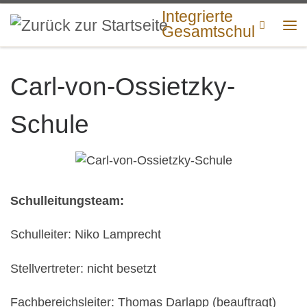
Integrierte
Zum Inhalt springen
Search
Gesamtschulen
Me
Carl-von-Ossietzky-
Schule
Schulleitungsteam:
Schulleiter: Niko Lamprecht
Stellvertreter: nicht besetzt
Fachbereichsleiter: Thomas Darlapp (beauftragt)