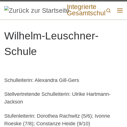
Integrierte
Zum Inhalt springen
Search
Gesamtschulen
Me
Wilhelm-Leuschner-
Schule
Schulleiterin: Alexandra Gill-Gers
Stellvertretende Schulleiterin: Ulrike Hartmann-
Jackson
Stufenleiterin: Dorothea Rachwitz (5/6); Ivonne
Roeske (7/8); Constanze Heide (9/10)