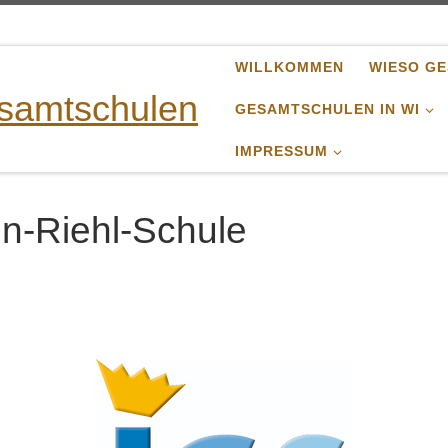
WILLKOMMEN
WIESO G
esamtschulen
GESAMTSCHULEN IN WI
IMPRESSUM
on-Riehl-Schule